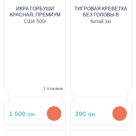
ИКРА ГОРБУШИ
ТИГРОВАЯ КРЕВЕТКА
КРАСНАЯ, ПРЕМИУМ
БЕЗ ГОЛОВЫ В
КАЧЕСТВО,
ПАНЦИРЕ,
США
500г
Китай
1кг
ОХЛАЖДЕННАЯ, 500
МОРОЖЕНАЯ,
ГРАМ
СЫРАЯ, 16/2
1 отзывов
1 500
390
грн
грн