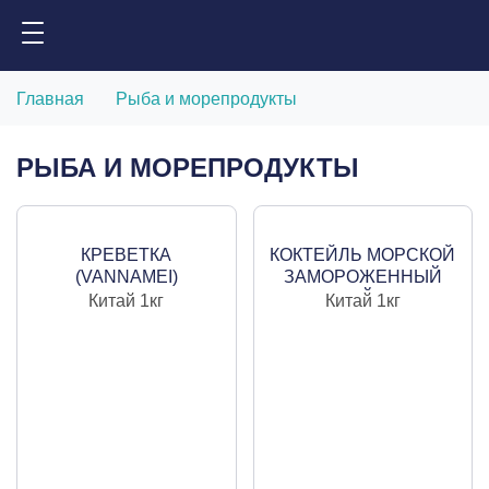
Главная
Рыба и морепродукты
РЫБА И МОРЕПРОДУКТЫ
КРЕВЕТКА
КОКТЕЙЛЬ МОРСКОЙ
(VANNAMEI)
ЗАМОРОЖЕННЫЙ
ЧИЩЕНАЯ, С
СЫРОЙ, 1 КГ
Китай
1кг
Китай
1кг
ХВОСТОМ,
ЗАМОРОЖЕННАЯ,
ВАРЕНАЯ 41/50, 1 КГ